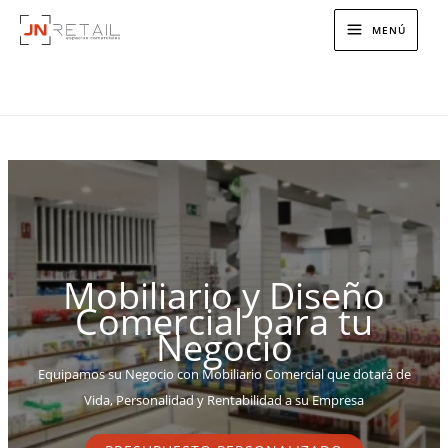
Ir
MENÚ
al
contenido
Mobiliario y Diseño
Comercial para tu
Negocio
Equipamos su Negocio con Mobiliario Comercial que dotará de
Vida, Personalidad y Rentabilidad a su Empresa