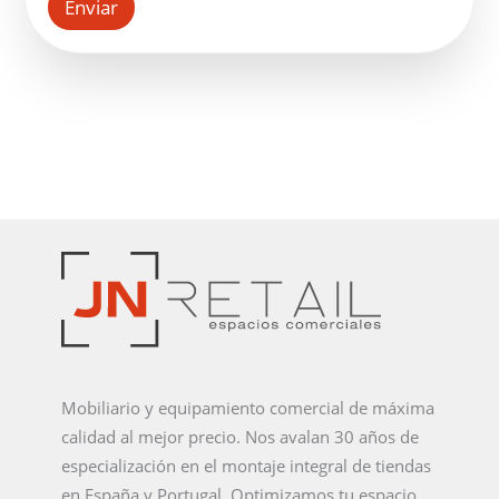
Enviar
comunicaciones comerciales y publicidad.
Tratamiento de archivos adjuntos:
Los planos e
imágenes subidos (incluyendo formatos CAD/3D como
DWG, DXF, SKP, RVT, etc.) serán utilizados
exclusivamente para el estudio técnico del proyecto y
se almacenarán de forma segura, garantizando su total
confidencialidad.
Legitimación:
Consentimiento expreso del usuario al
rellenar el formulario, adjuntar la documentación y
marcar las casillas correspondientes.
Destinatarios:
No se cederán tus datos ni los planos a
terceros, salvo obligación legal o proveedores técnicos
necesarios para el mantenimiento de la web.
Derechos:
Tienes derecho a acceder, rectificar,
suprimir tus datos (incluidos los archivos subidos) o
revocar tu consentimiento en cualquier momento.
Información adicional:
Puedes consultar los detalles
completos sobre cómo protegemos tu información en
nuestra
Política de Privacidad
.
Mobiliario y equipamiento comercial de máxima
calidad al mejor precio. Nos avalan 30 años de
especialización en el montaje integral de tiendas
en España y Portugal. Optimizamos tu espacio,