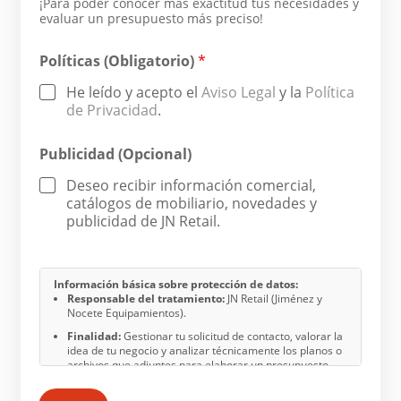
¡Para poder conocer más exactitud tus necesidades y
evaluar un presupuesto más preciso!
Políticas (Obligatorio)
*
He leído y acepto el
Aviso Legal
y la
Política
de Privacidad
.
Publicidad (Opcional)
Deseo recibir información comercial,
catálogos de mobiliario, novedades y
publicidad de JN Retail.
Información básica sobre protección de datos:
Responsable del tratamiento:
JN Retail (Jiménez y
Nocete Equipamientos).
Finalidad:
Gestionar tu solicitud de contacto, valorar la
idea de tu negocio y analizar técnicamente los planos o
archivos que adjuntes para elaborar un presupuesto
preciso o responder a tu consulta. Si lo autorizas en la
casilla correspondiente, también te enviaremos